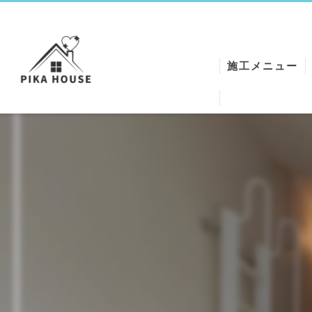
施工メニュー
ワックスクリー
エアコンクリー
シートクリーニ
ハウスクリーニ
クロスReメイク
空気清浄機クリ
石膏トラップク