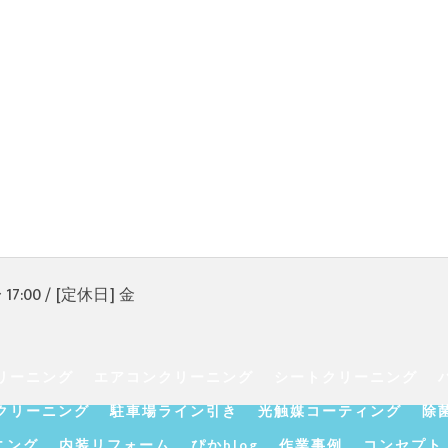
17:00 / [定休日] 金
リーニング
エアコンクリーニング
シートクリーニング
クリーニング
駐車場ライン引き
光触媒コーティング
除
ニング
内装リフォーム
ぴかblog
作業事例
コンセプト