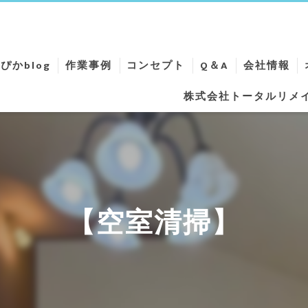
ぴかblog
作業事例
コンセプト
Q＆A
会社情報
株式会社トータルリメ
ニング
ニング
ング
ング
【空室清掃】
ーニング
リーニング