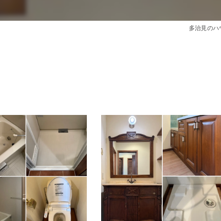
き
多治見のハ
ング
ーニング
間
目安
グ