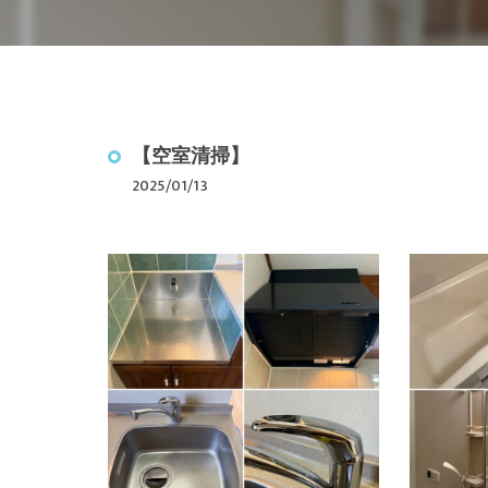
駐車場ライン引
光触媒コーティ
除菌・消毒クリ
【空室清掃】
2025/01/13
ぴかはうすの仲
年間清掃料金の
空室クリーニン
内装リフォーム