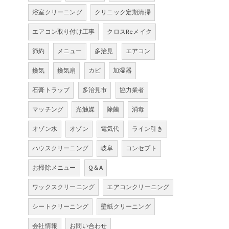
浴室クリーニング
クリニック定期清掃
エアコン取り付け工事
クロスReメイク
節約
メニュー
多治見
エアコン
換気
換気扇
カビ
加湿器
石膏トラップ
多治見市
協力業者
マッチング
光触媒
除菌
消毒
オゾン水
オゾン
電気代
ライン引き
ハウスクリーニング
岐阜
コンセプト
お掃除メニュー
Q＆A
ワックスクリーニング
エアコンクリーニング
シートクリーニング
壁紙クリーニング
会社情報
お問い合わせ