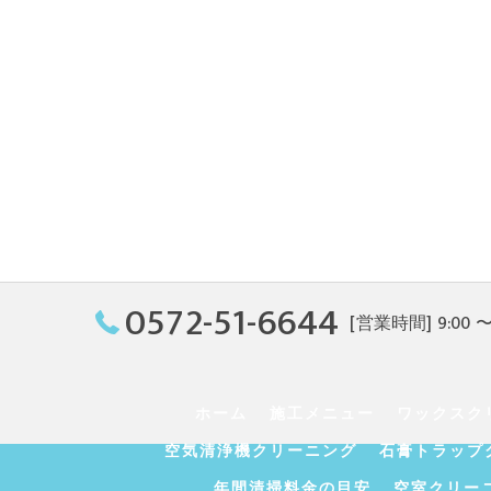
0572-51-6644
[営業時間] 9:00 〜 
ホーム
施工メニュー
ワックスク
空気清浄機クリーニング
石膏トラップ
年間清掃料金の目安
空室クリー