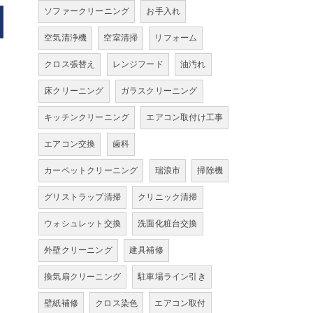
ソファークリーニング
お手入れ
空気清浄機
空室清掃
リフォーム
クロス張替え
レンジフード
油汚れ
床クリーニング
ガラスクリーニング
キッチンクリーニング
エアコン取付け工事
エアコン交換
歯科
カーペットクリーニング
瑞浪市
掃除機
グリストラップ清掃
クリニック清掃
ウォシュレット交換
洗面化粧台交換
外壁クリーニング
建具補修
換気扇クリーニング
駐車場ライン引き
壁紙補修
クロス染色
エアコン取付