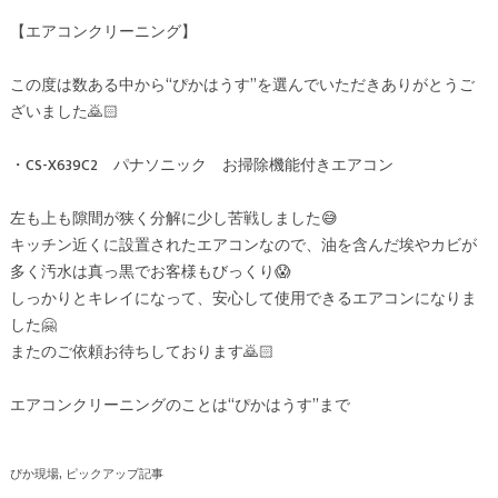
【エアコンクリーニング】
この度は数ある中から“ぴかはうす”を選んでいただきありがとうご
ざいました🙇🏻
・CS-X639C2 パナソニック お掃除機能付きエアコン
左も上も隙間が狭く分解に少し苦戦しました😅
キッチン近くに設置されたエアコンなので、油を含んだ埃やカビが
多く汚水は真っ黒でお客様もびっくり😱
しっかりとキレイになって、安心して使用できるエアコンになりま
した🤗
またのご依頼お待ちしております🙇🏻
エアコンクリーニングのことは“ぴかはうす”まで
ぴか現場
ピックアップ記事