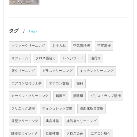
タグ
Tags
ソファークリーニング
お手入れ
空気清浄機
空室清掃
リフォーム
クロス張替え
レンジフード
油汚れ
床クリーニング
ガラスクリーニング
キッチンクリーニング
エアコン取付け工事
エアコン交換
歯科
カーペットクリーニング
瑞浪市
掃除機
グリストラップ清掃
クリニック清掃
ウォシュレット交換
洗面化粧台交換
外壁クリーニング
建具補修
換気扇クリーニング
駐車場ライン引き
壁紙補修
クロス染色
エアコン取付