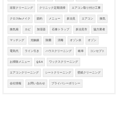
浴室クリーニング
クリニック定期清掃
エアコン取り付け工事
クロスReメイク
節約
メニュー
多治見
エアコン
換気
換気扇
カビ
加湿器
石膏トラップ
多治見市
協力業者
マッチング
光触媒
除菌
消毒
オゾン水
オゾン
電気代
ライン引き
ハウスクリーニング
岐阜
コンセプト
お掃除メニュー
Q＆A
ワックスクリーニング
エアコンクリーニング
シートクリーニング
壁紙クリーニング
会社情報
お問い合わせ
プライバシーポリシー