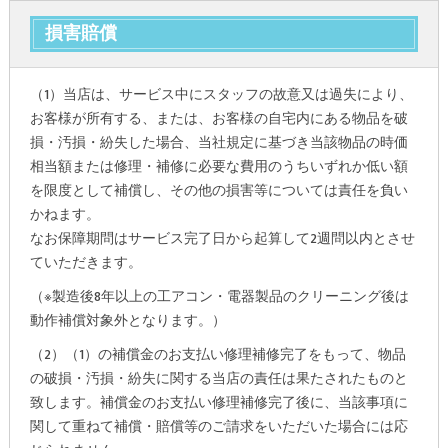
損害賠償
（1）当店は、サービス中にスタッフの故意又は過失により、
お客様が所有する、または、お客様の自宅内にある物品を破
損・汚損・紛失した場合、当社規定に基づき当該物品の時価
相当額または修理・補修に必要な費用のうちいずれか低い額
を限度として補償し、その他の損害等については責任を負い
かねます。
なお保障期問はサービス完了日から起算して2週問以内とさせ
ていただきます。
（※製造後8年以上の工アコン・電器製品のクリーニング後は
動作補償対象外となります。）
（2）（1）の補償金のお支払い修理補修完了をもって、物品
の破損・汚損・紛失に関する当店の責任は果たされたものと
致します。補償金のお支払い修理補修完了後に、当該事項に
関して重ねて補償・賠償等のご請求をいただいた場合には応