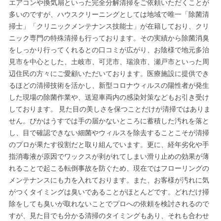
エアコンや換気扇といった完全分解清掃をご依頼いただくことが
多いのですが、ハウスクリーニングとしては地域で唯一「除菌清
掃士」「クリニックメンテナンス技能士」が在籍しており、クリ
ニック専門の特殊清掃も行っております。その実績から除菌消臭
をしっかり行ってくれるとの口コミが広がり、お陰様で地元多治
見市を中心とした、土岐市、可児市、瑞浪市、瀬戸市といった周
辺住民の方々にご愛顧いただいております。医療施設に提供でき
るほどの清掃技術を活かし、新型コロナウィルスの陽性者が発生
した現場の除菌作業や、送迎車両内の感染対策などもお引き受け
しております。 見た目の美しさを保つことだけが清掃ではありま
せん。ぴかはうすでは手の届かないところに蓄積した汚れを落と
し、目で確認できない細菌やウィルスを除去することこそが清掃
のプロが果たす役割だと取り組んでいます。更に、経年劣化や手
指消毒液が原因でワックスが剥がれてしまい滑り止めの効果が薄
れることで起こる転倒事故を防ぐため、現在ではフローリングの
メンテナンスにも力を入れております。また、お客様が汚れに気
がつくタイミングは臭いであることがほとんどです。どれだけ掃
除をしても臭いが取れないことでプロへの依頼を検討されるので
すが、見た目でも分かる清掃のタイミングもあり、それも合わせ