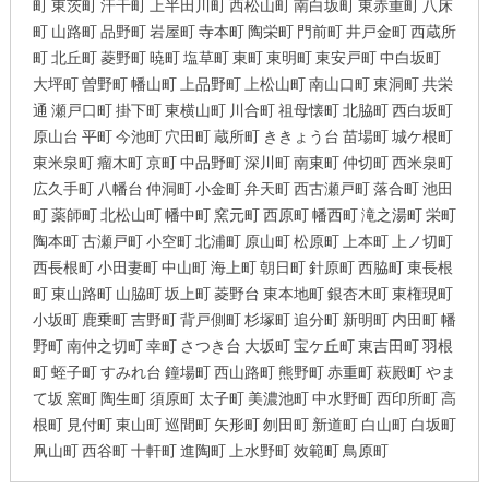
町 東茨町 汗干町 上半田川町 西松山町 南白坂町 東赤重町 八床
町 山路町 品野町 岩屋町 寺本町 陶栄町 門前町 井戸金町 西蔵所
町 北丘町 菱野町 暁町 塩草町 東町 東明町 東安戸町 中白坂町
大坪町 曽野町 幡山町 上品野町 上松山町 南山口町 東洞町 共栄
通 瀬戸口町 掛下町 東横山町 川合町 祖母懐町 北脇町 西白坂町
原山台 平町 今池町 穴田町 蔵所町 ききょう台 苗場町 城ケ根町
東米泉町 瘤木町 京町 中品野町 深川町 南東町 仲切町 西米泉町
広久手町 八幡台 仲洞町 小金町 弁天町 西古瀬戸町 落合町 池田
町 薬師町 北松山町 幡中町 窯元町 西原町 幡西町 滝之湯町 栄町
陶本町 古瀬戸町 小空町 北浦町 原山町 松原町 上本町 上ノ切町
西長根町 小田妻町 中山町 海上町 朝日町 針原町 西脇町 東長根
町 東山路町 山脇町 坂上町 菱野台 東本地町 銀杏木町 東権現町
小坂町 鹿乗町 吉野町 背戸側町 杉塚町 追分町 新明町 内田町 幡
野町 南仲之切町 幸町 さつき台 大坂町 宝ケ丘町 東吉田町 羽根
町 蛭子町 すみれ台 鐘場町 西山路町 熊野町 赤重町 萩殿町 やま
て坂 窯町 陶生町 須原町 太子町 美濃池町 中水野町 西印所町 高
根町 見付町 東山町 巡間町 矢形町 刎田町 新道町 白山町 白坂町
凧山町 西谷町 十軒町 進陶町 上水野町 效範町 鳥原町