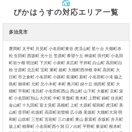
ぴかはうすの対応エリア一覧
多治見市
豊岡町 太平町 月見町 小名田町東谷 虎渓山町 星ケ台 大畑町赤
松 生田町 西坂町 光ケ丘 笠原町 希望ケ丘 神楽町 田代町 小名田
町岩ケ根 明治町 下沢町 小泉町 末広町 平井町 白山町 高田町白
粉 廿原町 北丘町 宝町 東町 姫町 大畑町西仲根 幸町 高田町 大
日町 市之倉町 小名田町 小路町 長瀬町 新町 小名田町小滝 脇之
島町 御幸町 元町 北小木町 本町 奥川町 緑ケ丘 池田町 窯町 大
畑町 平和町 滝呂町 小名田町西山 西山町 山下町 大薮町 京町 栄
町 小名田町別山 大沢町 中町 常盤町 青木町 上野町 錦町 住吉町
金山町 十九田町 富士見町 高根町 上町 大原町 昭和町 虎渓町 美
山町 音羽町 松坂町 高田町岩曽根 広小路 美坂町 大畑町大洞 明
和町 山吹町 三笠町 宮前町 三の倉町 東山 新富町 赤坂町 弁天町
坂上町 精華町 小名田町西ケ洞 日ノ出町 平野町 東栄町 根本町