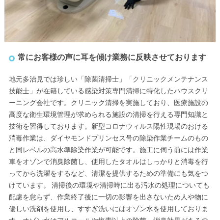
常にお客様の声に耳を傾け業務に反映させております
地元多治見では珍しい「除菌清掃士」「クリニックメンテナンス
技能士」が在籍している感染対策専門清掃に特化したハウスクリ
ーニング会社です。クリニック清掃を実施しており、医療施設の
高度な衛生環境管理が求められる施設の清掃を行える専門知識と
技術を習得しております。新型コロナウィルス陽性現場のおける
消毒作業は、ダイヤモンドプリンセス号の除染作業チームのもの
と同レベルの高水準除染作業が可能です。施工に伺う前には作業
車をオゾンで消臭除菌し、使用したタオルはしっかりと消毒を行
ってから洗濯をするなど、清潔を提供するための準備にも気をつ
けています。 清掃後の環境や清掃時に出る汚水の処理についても
配慮を怠らず、作業終了後に一切の影響を出さないため人や物に
優しい洗剤を使用し、すすぎ洗いにはオゾン水を使用しておりま