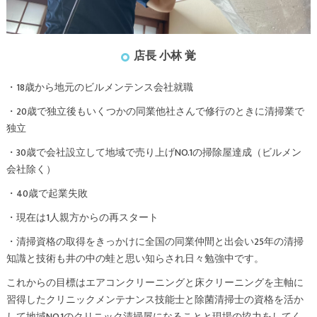
店長 小林 覚
・18歳から地元のビルメンテンス会社就職
・20歳で独立後もいくつかの同業他社さんで修行のときに清掃業で
独立
・30歳で会社設立して地域で売り上げNO.1の掃除屋達成（ビルメン
会社除く）
・40歳で起業失敗
・現在は1人親方からの再スタート
・清掃資格の取得をきっかけに全国の同業仲間と出会い25年の清掃
知識と技術も井の中の蛙と思い知らされ日々勉強中です。
これからの目標はエアコンクリーニングと床クリーニングを主軸に
習得したクリニックメンテナンス技能士と除菌清掃士の資格を活か
して地域NO.1のクリニック清掃屋になることと現場の協力をしてく