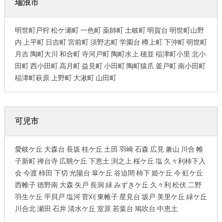
瑞浪市
明世町戸狩 松ケ瀬町 一色町 薬師町 土岐町 明賀台 明世町山野
内 上平町 日吉町 宮前町 須野志町 学園台 樽上町 下沖町 明世町
月吉 陶町大川 和合町 寺河戸町 陶町水上 穂並 稲津町小里 北小
田町 西小田町 高月町 益見町 小田町 陶町猿爪 釜戸町 南小田町
稲津町萩原 上野町 大湫町 山田町
可児市
愛岐ケ丘 大森台 長坂 桂ケ丘 土田 羽崎 石森 広見 兼山 川合 帷
子新町 禅台寺 広眺ケ丘 下恵土 渕之上 桜ケ丘 塩 久々利柿下入
会 今渡 柿田 下切 光陽台 皐ケ丘 谷迫間 柿下 姫ケ丘 今 虹ケ丘
西帷子 徳野南 大森 矢戸 長洞 緑 みずきケ丘 久々利 松伏 二野
羽生ケ丘 平貝戸 塩河 菅刈 東帷子 星見台 坂戸 美里ケ丘 緑ケ丘
川合北 瀬田 石井 清水ケ丘 室原 若葉台 鳩吹台 中恵土