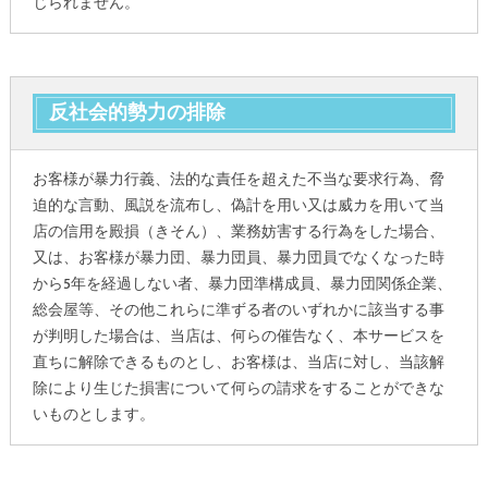
じられません。
反社会的勢力の排除
お客様が暴力行義、法的な責任を超えた不当な要求行為、脅
迫的な言動、風説を流布し、偽計を用い又は威カを用いて当
店の信用を殿損（きそん）、業務妨害する行為をした場合、
又は、お客様が暴力団、暴力団員、暴力団員でなくなった時
から5年を経過しない者、暴力団準構成員、暴力団関係企業、
総会屋等、その他これらに準ずる者のいずれかに該当する事
が判明した場合は、当店は、何らの催告なく、本サービスを
直ちに解除できるものとし、お客様は、当店に対し、当該解
除により生じた損害について何らの請求をすることができな
いものとします。