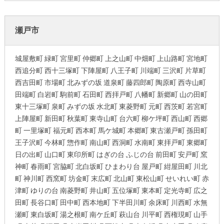
瀬戸市
城屋敷町 緑町 宮里町 仲郷町 上之山町 中畑町 上山路町 宮地町
西追分町 西十三塚町 下陣屋町 八王子町 川端町 三沢町 片草町
西吉田町 市場町 北みずの坂 道泉町 藤四郎町 陶原町 西寺山町
田端町 白岩町 駒前町 石田町 西拝戸町 八幡町 新郷町 山の田町
東十三塚町 泉町 みずの坂 水北町 東菱野町 元町 西茨町 若宮町
上陣屋町 新田町 秋葉町 東寺山町 台六町 柳ケ坪町 西山町 西郷
町 一里塚町 福元町 西本町 馬ケ城町 本郷町 東古瀬戸町 孫田町
王子沢町 今林町 惣作町 南山町 西洞町 水南町 東拝戸町 東郷町
日の出町 山口町 東印所町 はぎの台 ふじの台 前田町 安戸町 窯
神町 春雨町 宮脇町 北白坂町 ひまわり台 屋戸町 紺屋田町 川北
町 神川町 西窯町 坊金町 末広町 北山町 東松山町 せいれい町 赤
津町 ゆりの台 南菱野町 井山町 五位塚町 東本町 定光寺町 広之
田町 長谷口町 田中町 西本地町 下半田川町 余床町 川西町 水無
瀬町 東白坂町 湯之根町 南ケ丘町 萩山台 川平町 西権現町 山手