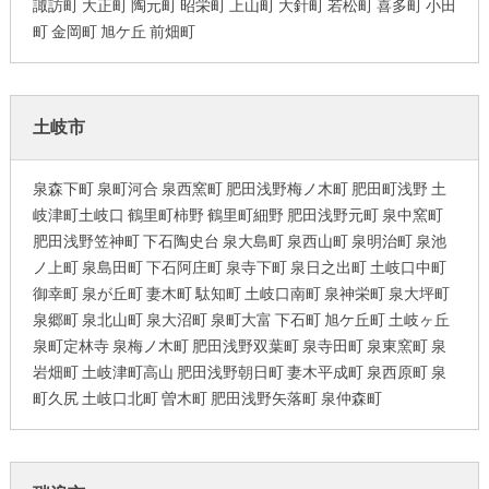
諏訪町 大正町 陶元町 昭栄町 上山町 大針町 若松町 喜多町 小田
町 金岡町 旭ケ丘 前畑町
土岐市
泉森下町 泉町河合 泉西窯町 肥田浅野梅ノ木町 肥田町浅野 土
岐津町土岐口 鶴里町柿野 鶴里町細野 肥田浅野元町 泉中窯町
肥田浅野笠神町 下石陶史台 泉大島町 泉西山町 泉明治町 泉池
ノ上町 泉島田町 下石阿庄町 泉寺下町 泉日之出町 土岐口中町
御幸町 泉が丘町 妻木町 駄知町 土岐口南町 泉神栄町 泉大坪町
泉郷町 泉北山町 泉大沼町 泉町大富 下石町 旭ケ丘町 土岐ヶ丘
泉町定林寺 泉梅ノ木町 肥田浅野双葉町 泉寺田町 泉東窯町 泉
岩畑町 土岐津町高山 肥田浅野朝日町 妻木平成町 泉西原町 泉
町久尻 土岐口北町 曽木町 肥田浅野矢落町 泉仲森町