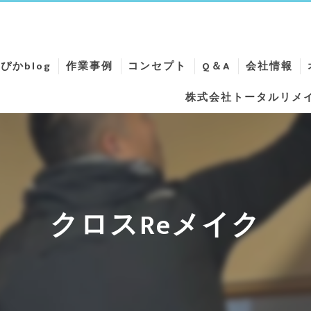
ぴかblog
作業事例
コンセプト
Q＆A
会社情報
株式会社トータルリメ
ニング
ニング
ング
ング
クロスReメイク
ーニング
リーニング