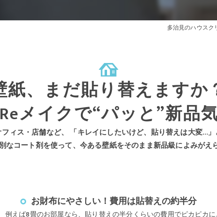
き
多治見のハウスク
ング
ーニング
壁紙、まだ貼り替えますか
間
Reメイクで“パッと”新品
目安
グ
オフィス・店舗など、 「キレイにしたいけど、貼り替えは大変…」
特別なコート剤を使って、今ある壁紙をそのまま新品級によみがえ
お財布にやさしい！費用は貼替えの約半分
例えば8畳のお部屋なら、貼り替えの半分くらいの費用でピカピカに