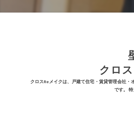
駐車場ライン引
光触媒コーティ
除菌・消毒クリ
ぴかはうすの仲
クロス
年間清掃料金の
空室クリーニン
クロスReメイクは、戸建て住宅・賃貸管理会社・
です。 
内装リフォーム