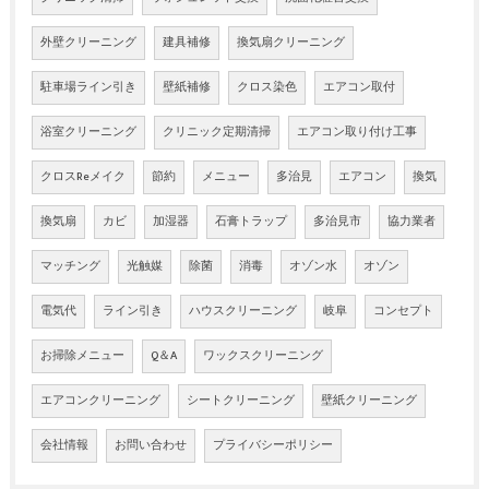
外壁クリーニング
建具補修
換気扇クリーニング
駐車場ライン引き
壁紙補修
クロス染色
エアコン取付
浴室クリーニング
クリニック定期清掃
エアコン取り付け工事
クロスReメイク
節約
メニュー
多治見
エアコン
換気
換気扇
カビ
加湿器
石膏トラップ
多治見市
協力業者
マッチング
光触媒
除菌
消毒
オゾン水
オゾン
電気代
ライン引き
ハウスクリーニング
岐阜
コンセプト
お掃除メニュー
Q＆A
ワックスクリーニング
エアコンクリーニング
シートクリーニング
壁紙クリーニング
会社情報
お問い合わせ
プライバシーポリシー