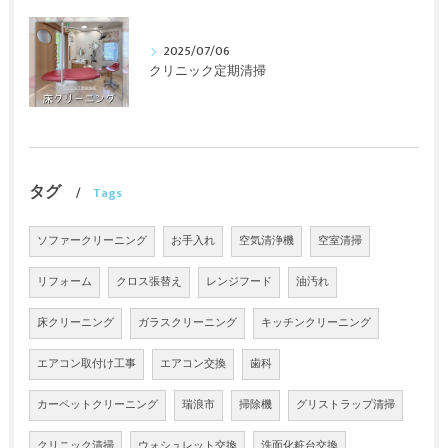
2025/07/06
クリニック定期清掃
タグ
Tags
ソファークリーニング
お手入れ
空気清浄機
空室清掃
リフォーム
クロス張替え
レンジフード
油汚れ
床クリーニング
ガラスクリーニング
キッチンクリーニング
エアコン取付け工事
エアコン交換
歯科
カーペットクリーニング
瑞浪市
掃除機
グリストラップ清掃
クリニック清掃
ウォシュレット交換
洗面化粧台交換