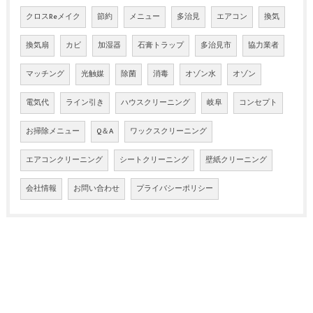
クロスReメイク
節約
メニュー
多治見
エアコン
換気
換気扇
カビ
加湿器
石膏トラップ
多治見市
協力業者
マッチング
光触媒
除菌
消毒
オゾン水
オゾン
電気代
ライン引き
ハウスクリーニング
岐阜
コンセプト
お掃除メニュー
Q＆A
ワックスクリーニング
エアコンクリーニング
シートクリーニング
壁紙クリーニング
会社情報
お問い合わせ
プライバシーポリシー