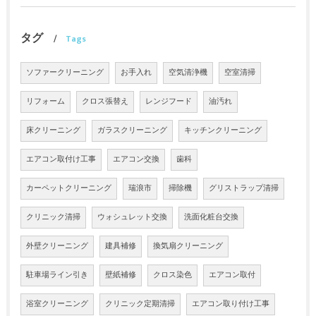
タグ
Tags
ソファークリーニング
お手入れ
空気清浄機
空室清掃
リフォーム
クロス張替え
レンジフード
油汚れ
床クリーニング
ガラスクリーニング
キッチンクリーニング
エアコン取付け工事
エアコン交換
歯科
カーペットクリーニング
瑞浪市
掃除機
グリストラップ清掃
クリニック清掃
ウォシュレット交換
洗面化粧台交換
外壁クリーニング
建具補修
換気扇クリーニング
駐車場ライン引き
壁紙補修
クロス染色
エアコン取付
浴室クリーニング
クリニック定期清掃
エアコン取り付け工事