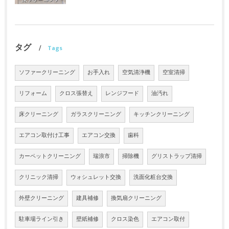
タグ
Tags
ソファークリーニング
お手入れ
空気清浄機
空室清掃
リフォーム
クロス張替え
レンジフード
油汚れ
床クリーニング
ガラスクリーニング
キッチンクリーニング
エアコン取付け工事
エアコン交換
歯科
カーペットクリーニング
瑞浪市
掃除機
グリストラップ清掃
クリニック清掃
ウォシュレット交換
洗面化粧台交換
外壁クリーニング
建具補修
換気扇クリーニング
駐車場ライン引き
壁紙補修
クロス染色
エアコン取付