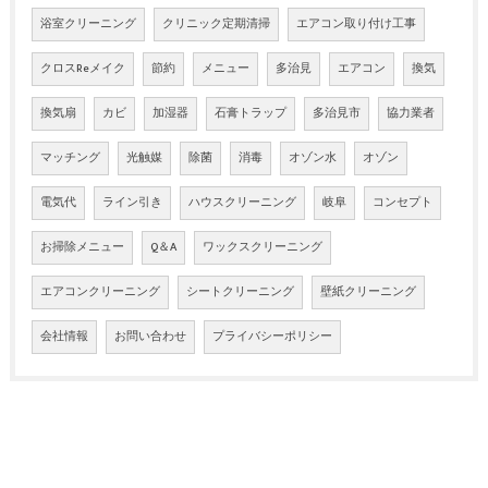
浴室クリーニング
クリニック定期清掃
エアコン取り付け工事
クロスReメイク
節約
メニュー
多治見
エアコン
換気
換気扇
カビ
加湿器
石膏トラップ
多治見市
協力業者
マッチング
光触媒
除菌
消毒
オゾン水
オゾン
電気代
ライン引き
ハウスクリーニング
岐阜
コンセプト
お掃除メニュー
Q＆A
ワックスクリーニング
エアコンクリーニング
シートクリーニング
壁紙クリーニング
会社情報
お問い合わせ
プライバシーポリシー