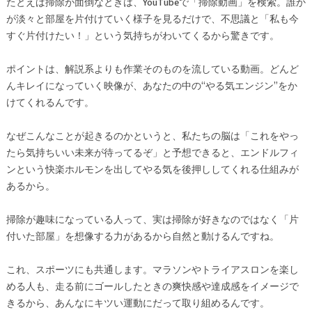
たとえば掃除が面倒なときは、YouTubeで「掃除動画」を検索。誰か
が淡々と部屋を片付けていく様子を見るだけで、不思議と「私も今
すぐ片付けたい！」という気持ちがわいてくるから驚きです。
ポイントは、解説系よりも作業そのものを流している動画。どんど
んキレイになっていく映像が、あなたの中の“やる気エンジン”をか
けてくれるんです。
なぜこんなことが起きるのかというと、私たちの脳は「これをやっ
たら気持ちいい未来が待ってるぞ」と予想できると、エンドルフィ
ンという快楽ホルモンを出してやる気を後押ししてくれる仕組みが
あるから。
掃除が趣味になっている人って、実は掃除が好きなのではなく「片
付いた部屋」を想像する力があるから自然と動けるんですね。
これ、スポーツにも共通します。マラソンやトライアスロンを楽し
める人も、走る前にゴールしたときの爽快感や達成感をイメージで
きるから、あんなにキツい運動にだって取り組めるんです。