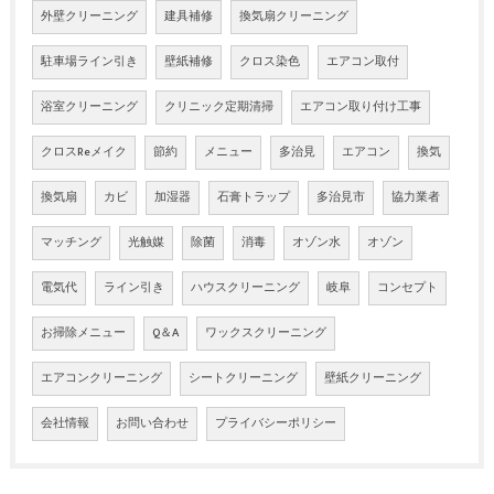
外壁クリーニング
建具補修
換気扇クリーニング
駐車場ライン引き
壁紙補修
クロス染色
エアコン取付
浴室クリーニング
クリニック定期清掃
エアコン取り付け工事
クロスReメイク
節約
メニュー
多治見
エアコン
換気
換気扇
カビ
加湿器
石膏トラップ
多治見市
協力業者
マッチング
光触媒
除菌
消毒
オゾン水
オゾン
電気代
ライン引き
ハウスクリーニング
岐阜
コンセプト
お掃除メニュー
Q＆A
ワックスクリーニング
エアコンクリーニング
シートクリーニング
壁紙クリーニング
会社情報
お問い合わせ
プライバシーポリシー