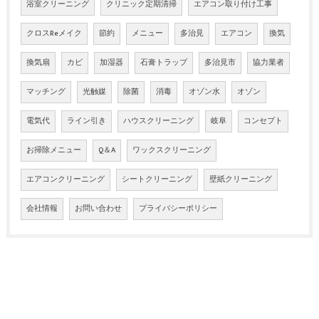
浴室クリーニング
クリニック定期清掃
エアコン取り付け工事
クロスReメイク
節約
メニュー
多治見
エアコン
換気
換気扇
カビ
加湿器
石膏トラップ
多治見市
協力業者
マッチング
光触媒
除菌
消毒
オゾン水
オゾン
電気代
ライン引き
ハウスクリーニング
岐阜
コンセプト
お掃除メニュー
Q＆A
ワックスクリーニング
エアコンクリーニング
シートクリーニング
壁紙クリーニング
会社情報
お問い合わせ
プライバシーポリシー