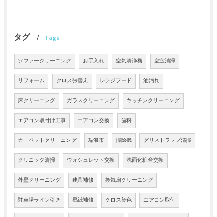
タグ
Tags
ソファークリーニング
お手入れ
空気清浄機
空室清掃
リフォーム
クロス張替え
レンジフード
油汚れ
床クリーニング
ガラスクリーニング
キッチンクリーニング
エアコン取付け工事
エアコン交換
歯科
カーペットクリーニング
瑞浪市
掃除機
グリストラップ清掃
クリニック清掃
ウォシュレット交換
洗面化粧台交換
外壁クリーニング
建具補修
換気扇クリーニング
駐車場ライン引き
壁紙補修
クロス染色
エアコン取付