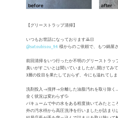
【グリーストラップ清掃】
いつもお世話になっております🙇🏻
@satoubisou_94
様からのご依頼で、もつ鍋屋さ
前回清掃をいつ行ったか不明のグリーストラップ
臭いがすごいとは聞いていましたが…開けてみて
3層の役目を果たしておらず、今にも溢れてしま
洗剤投入→撹拌→分離した油脂汚れを取り除く
全く状況は変わらず💦
バキュームで中の水をある程度抜いてみたところ
外の汚水枡から高圧洗浄を行いましたが詰まりは
結局店長が手を突っ込んで詰まりを取り除いて解