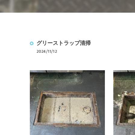
駐車場ライン引
光触媒コーティ
除菌・消毒クリ
グリーストラップ清掃
2024/11/12
ぴかはうすの仲
年間清掃料金の
空室クリーニン
内装リフォーム