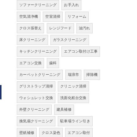
ソファークリーニング
お手入れ
空気清浄機
空室清掃
リフォーム
クロス張替え
レンジフード
油汚れ
床クリーニング
ガラスクリーニング
キッチンクリーニング
エアコン取付け工事
エアコン交換
歯科
カーペットクリーニング
瑞浪市
掃除機
グリストラップ清掃
クリニック清掃
ウォシュレット交換
洗面化粧台交換
外壁クリーニング
建具補修
換気扇クリーニング
駐車場ライン引き
壁紙補修
クロス染色
エアコン取付