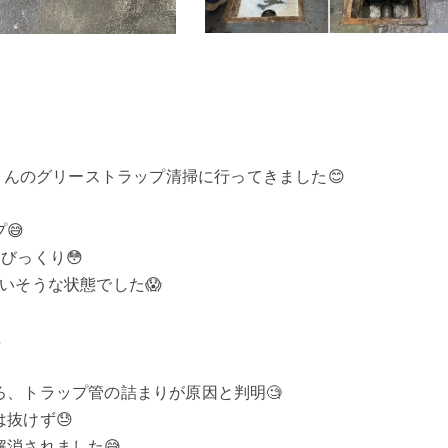
んのグリーストラップ清掃に行ってきました😊
😅
びっくり😳
いそうな状態でした😱
…
、トラップ管の詰まりが原因と判明🧐
抜けず😓
消されました😅