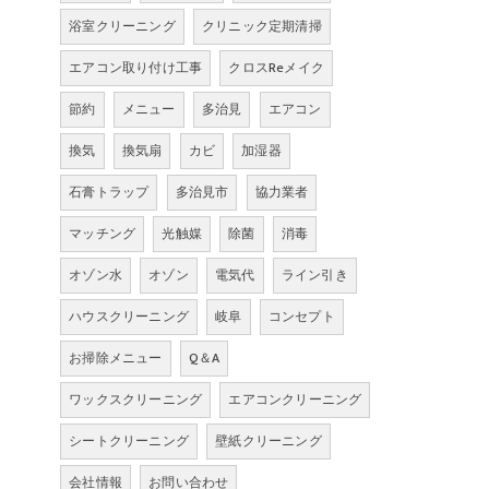
浴室クリーニング
クリニック定期清掃
エアコン取り付け工事
クロスReメイク
節約
メニュー
多治見
エアコン
換気
換気扇
カビ
加湿器
石膏トラップ
多治見市
協力業者
マッチング
光触媒
除菌
消毒
オゾン水
オゾン
電気代
ライン引き
ハウスクリーニング
岐阜
コンセプト
お掃除メニュー
Q＆A
ワックスクリーニング
エアコンクリーニング
シートクリーニング
壁紙クリーニング
会社情報
お問い合わせ