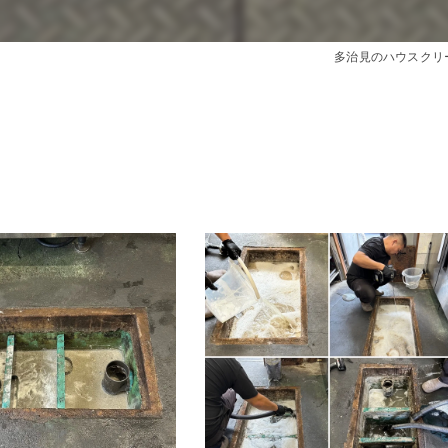
き
多治見のハウスクリ
ング
ーニング
間
目安
グ