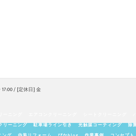
17:00 / [定休日] 金
リーニング
エアコンクリーニング
シートクリーニング
クリーニング
駐車場ライン引き
光触媒コーティング
除
ニング
内装リフォーム
ぴかblog
作業事例
コンセプト