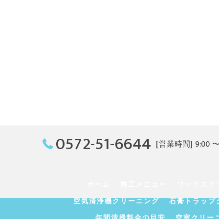
0572-51-6644
[営業時間] 9:00 〜 
ホーム
施工メニュー
ワックスク
空気清浄機クリーニング
石膏トラップ
年間清掃料金の目安
空室クリー