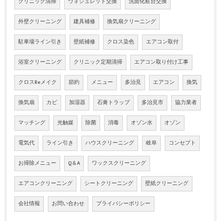
クリニック清掃
ウォシュレット交換
洗面化粧台交換
外壁クリーニング
建具補修
換気扇クリーニング
駐車場ライン引き
壁紙補修
クロス染色
エアコン取付
浴室クリーニング
クリニック定期清掃
エアコン取り付け工事
クロスReメイク
節約
メニュー
多治見
エアコン
換気
換気扇
カビ
加湿器
石膏トラップ
多治見市
協力業者
マッチング
光触媒
除菌
消毒
オゾン水
オゾン
電気代
ライン引き
ハウスクリーニング
岐阜
コンセプト
お掃除メニュー
Q＆A
ワックスクリーニング
エアコンクリーニング
シートクリーニング
壁紙クリーニング
会社情報
お問い合わせ
プライバシーポリシー