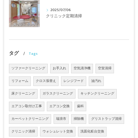
2025/07/06
クリニック定期清掃
タグ
Tags
ソファークリーニング
お手入れ
空気清浄機
空室清掃
リフォーム
クロス張替え
レンジフード
油汚れ
床クリーニング
ガラスクリーニング
キッチンクリーニング
エアコン取付け工事
エアコン交換
歯科
カーペットクリーニング
瑞浪市
掃除機
グリストラップ清掃
クリニック清掃
ウォシュレット交換
洗面化粧台交換