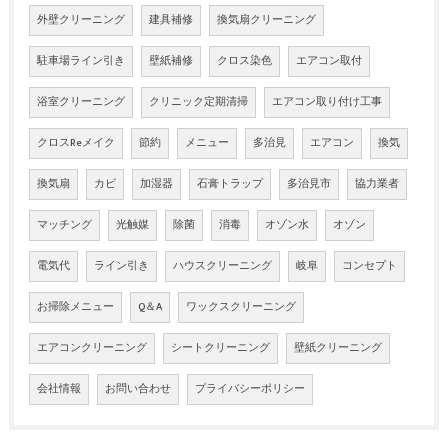
外壁クリーニング
建具補修
換気扇クリーニング
駐車場ライン引き
壁紙補修
クロス染色
エアコン取付
浴室クリーニング
クリニック定期清掃
エアコン取り付け工事
クロスReメイク
節約
メニュー
多治見
エアコン
換気
換気扇
カビ
加湿器
石膏トラップ
多治見市
協力業者
マッチング
光触媒
除菌
消毒
オゾン水
オゾン
電気代
ライン引き
ハウスクリーニング
岐阜
コンセプト
お掃除メニュー
Q＆A
ワックスクリーニング
エアコンクリーニング
シートクリーニング
壁紙クリーニング
会社情報
お問い合わせ
プライバシーポリシー