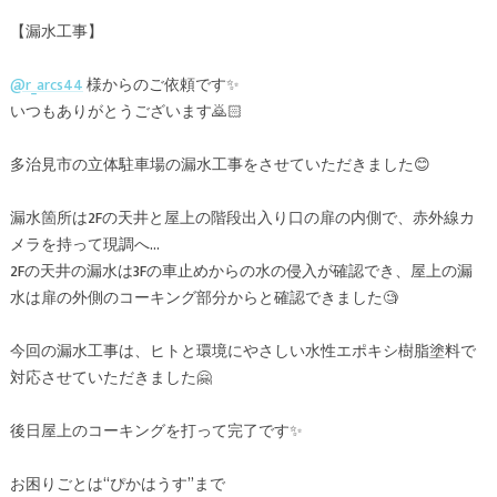
【漏水工事】
@r_arcs44
様からのご依頼です✨
いつもありがとうございます🙇🏻
多治見市の立体駐車場の漏水工事をさせていただきました😊
漏水箇所は2Fの天井と屋上の階段出入り口の扉の内側で、赤外線カ
メラを持って現調へ…
2Fの天井の漏水は3Fの車止めからの水の侵入が確認でき、屋上の漏
水は扉の外側のコーキング部分からと確認できました🧐
今回の漏水工事は、ヒトと環境にやさしい水性エポキシ樹脂塗料で
対応させていただきました🤗
後日屋上のコーキングを打って完了です✨
お困りごとは“ぴかはうす”まで