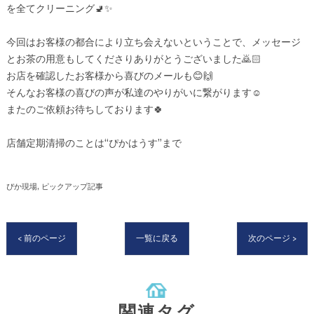
を全てクリーニング🚽✨
今回はお客様の都合により立ち会えないということで、メッセージ
とお茶の用意もしてくださりありがとうございました🙇🏻
お店を確認したお客様から喜びのメールも😊🙌
そんなお客様の喜びの声が私達のやりがいに繋がります☺️
またのご依頼お待ちしております🍀
店舗定期清掃のことは“ぴかはうす”まで
ぴか現場
ピックアップ記事
< 前のページ
一覧に戻る
次のページ >
関連タグ