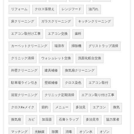
リフォーム
クロス張替え
レンジフード
油汚れ
床クリーニング
ガラスクリーニング
キッチンクリーニング
エアコン取付け工事
エアコン交換
歯科
カーペットクリーニング
瑞浪市
掃除機
グリストラップ清掃
クリニック清掃
ウォシュレット交換
洗面化粧台交換
外壁クリーニング
建具補修
換気扇クリーニング
駐車場ライン引き
壁紙補修
クロス染色
エアコン取付
浴室クリーニング
クリニック定期清掃
エアコン取り付け工事
クロスReメイク
節約
メニュー
多治見
エアコン
換気
換気扇
カビ
加湿器
石膏トラップ
多治見市
協力業者
マッチング
光触媒
除菌
消毒
オゾン水
オゾン