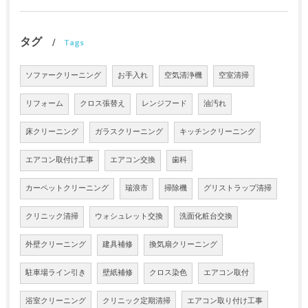
タグ
Tags
ソファークリーニング
お手入れ
空気清浄機
空室清掃
リフォーム
クロス張替え
レンジフード
油汚れ
床クリーニング
ガラスクリーニング
キッチンクリーニング
エアコン取付け工事
エアコン交換
歯科
カーペットクリーニング
瑞浪市
掃除機
グリストラップ清掃
クリニック清掃
ウォシュレット交換
洗面化粧台交換
外壁クリーニング
建具補修
換気扇クリーニング
駐車場ライン引き
壁紙補修
クロス染色
エアコン取付
浴室クリーニング
クリニック定期清掃
エアコン取り付け工事