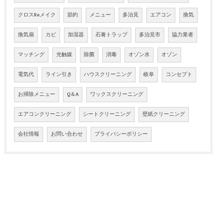
クロスReメイク
節約
メニュー
多治見
エアコン
換気
換気扇
カビ
加湿器
石膏トラップ
多治見市
協力業者
マッチング
光触媒
除菌
消毒
オゾン水
オゾン
電気代
ライン引き
ハウスクリーニング
岐阜
コンセプト
お掃除メニュー
Q＆A
ワックスクリーニング
エアコンクリーニング
シートクリーニング
壁紙クリーニング
会社情報
お問い合わせ
プライバシーポリシー