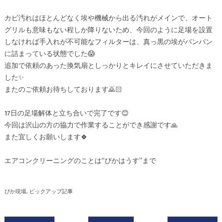
カビ汚れはほとんどなく埃や機械から出る汚れがメインで、オート
グリルも意味もない程しか降りないため、今回のように足場を設置
しなければ手入れが不可能なフィルターは、真っ黒の埃がパンパン
に詰まっている状態でした😱
追加で依頼のあった換気扇としっかりとキレイにさせていただきま
した✨
またのご依頼お待ちしております🙇🏻
17日の足場解体と立ち合いで完了です😊
今回は沢山の方の協力で作業することができ感謝です🙏
また宜しくお願いします🍀
エアコンクリーニングのことは“ぴかはうす”まで
ぴか現場
ピックアップ記事