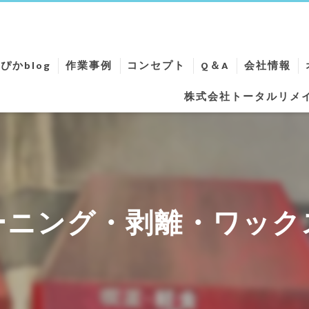
ぴかblog
作業事例
コンセプト
Q＆A
会社情報
株式会社トータルリメ
ニング
ニング
ング
ング
ーニング・剥離・ワック
ーニング
リーニング