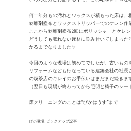
何十年分もの汚れとワックスが積もった床は、柄
剥離剤塗布とワックストリッパーでのケレン作業
ここから剥離剤塗布2回にポリッシャーとケレン
どうしても取れない床材に染み付いてしまった
かるまでなりました✨
今回のような現場は初めてでしたが、古いものを
リフォームなども行なっている建築会社の社長
の喫茶店のキレイのお手伝いはまだまだ続きます
（翌日も現場が終わってから照明と椅子のシート
床クリーニングのことは“ぴかはうす”まで
ぴか現場
ピックアップ記事