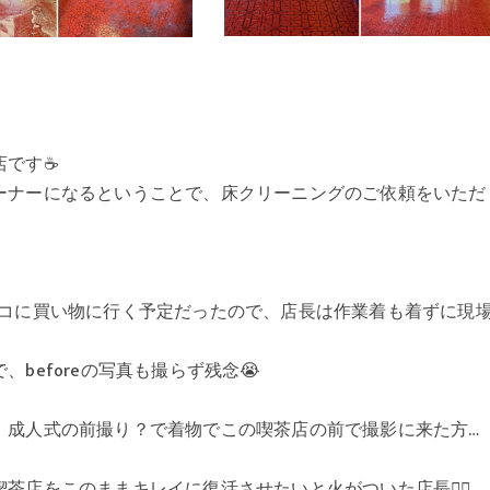
です☕️
ーナーになるということで、床クリーニングのご依頼をいただ
トコに買い物に行く予定だったので、店長は作業着も着ずに現
beforeの写真も撮らず残念😭
、成人式の前撮り？で着物でこの喫茶店の前で撮影に来た方…
店をこのままキレイに復活させたいと火がついた店長❤️‍🔥