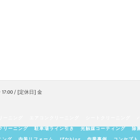
17:00 / [定休日] 金
リーニング
エアコンクリーニング
シートクリーニング
クリーニング
駐車場ライン引き
光触媒コーティング
除
ニング
内装リフォーム
ぴかblog
作業事例
コンセプト