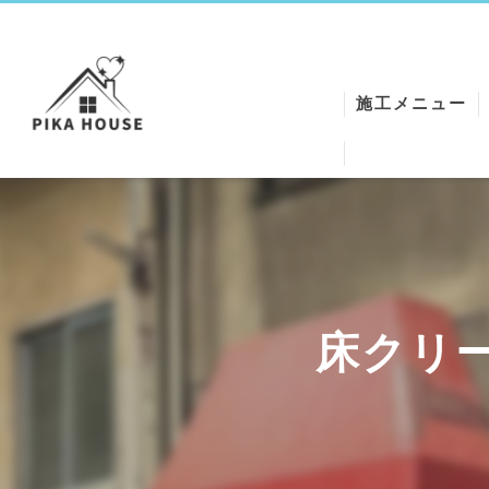
施工メニュー
ワックスクリー
エアコンクリー
シートクリーニ
ハウスクリーニ
床クリ
クロスReメイク
空気清浄機クリ
石膏トラップク