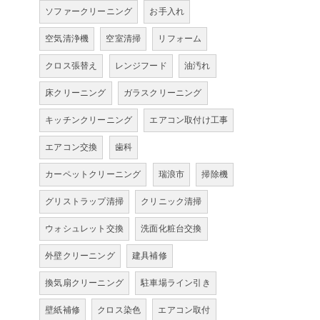
ソファークリーニング
お手入れ
空気清浄機
空室清掃
リフォーム
クロス張替え
レンジフード
油汚れ
床クリーニング
ガラスクリーニング
キッチンクリーニング
エアコン取付け工事
エアコン交換
歯科
カーペットクリーニング
瑞浪市
掃除機
グリストラップ清掃
クリニック清掃
ウォシュレット交換
洗面化粧台交換
外壁クリーニング
建具補修
換気扇クリーニング
駐車場ライン引き
壁紙補修
クロス染色
エアコン取付