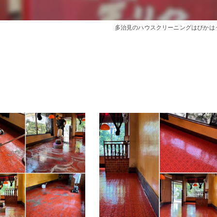
き
多治見のハウスクリーニングはぴかは
ング
ーニング
間
目安
グ