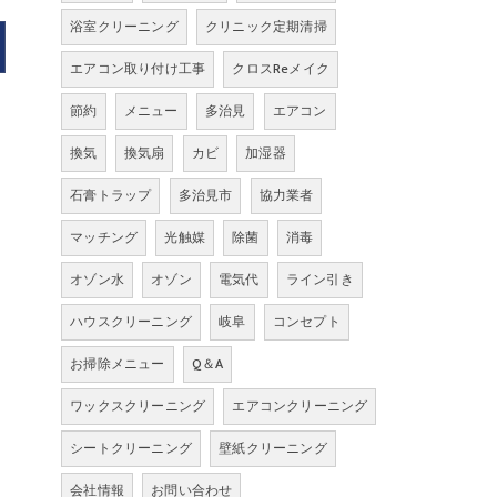
浴室クリーニング
クリニック定期清掃
エアコン取り付け工事
クロスReメイク
節約
メニュー
多治見
エアコン
換気
換気扇
カビ
加湿器
石膏トラップ
多治見市
協力業者
マッチング
光触媒
除菌
消毒
オゾン水
オゾン
電気代
ライン引き
ハウスクリーニング
岐阜
コンセプト
お掃除メニュー
Q＆A
ワックスクリーニング
エアコンクリーニング
シートクリーニング
壁紙クリーニング
会社情報
お問い合わせ