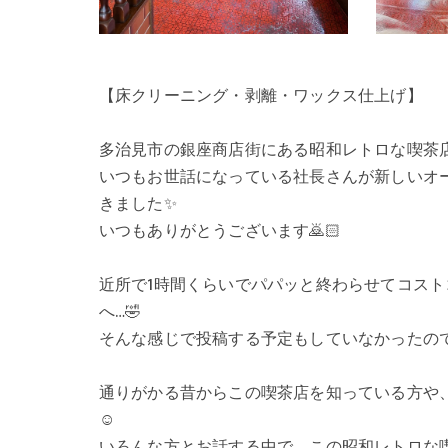
【床クリーニング・剥離・ワックス仕上げ】
多治見市の銀座商店街にある昭和レトロな喫茶店
いつもお世話になっている社長さんが新しいオ
きました✨
いつもありがとうございます🙇🏻
近所で1時間くらいでパパッと終わらせてコス
へ…🤣
そんな感じで投稿する予定もしていなかったので、
通りがかる昔からこの喫茶店を知っている方や
☺️
いろんな方とお話する中で、この昭和レトロな喫茶