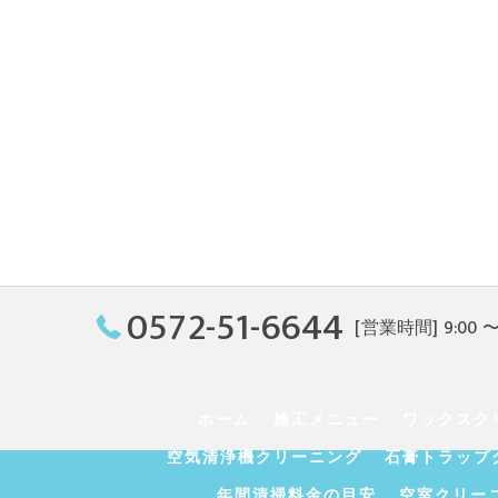
0572-51-6644
[営業時間] 9:00 〜 
ホーム
施工メニュー
ワックスク
空気清浄機クリーニング
石膏トラップ
年間清掃料金の目安
空室クリー