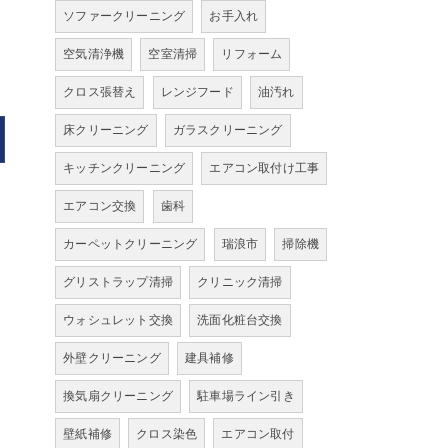
ソファークリーニング
お手入れ
空気清浄機
空室清掃
リフォーム
クロス張替え
レンジフード
油汚れ
床クリーニング
ガラスクリーニング
キッチンクリーニング
エアコン取付け工事
エアコン交換
歯科
カーペットクリーニング
瑞浪市
掃除機
グリストラップ清掃
クリニック清掃
ウォシュレット交換
洗面化粧台交換
外壁クリーニング
建具補修
換気扇クリーニング
駐車場ライン引き
壁紙補修
クロス染色
エアコン取付