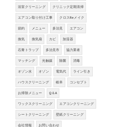
浴室クリーニング
クリニック定期清掃
エアコン取り付け工事
クロスReメイク
節約
メニュー
多治見
エアコン
換気
換気扇
カビ
加湿器
石膏トラップ
多治見市
協力業者
マッチング
光触媒
除菌
消毒
オゾン水
オゾン
電気代
ライン引き
ハウスクリーニング
岐阜
コンセプト
お掃除メニュー
Q＆A
ワックスクリーニング
エアコンクリーニング
シートクリーニング
壁紙クリーニング
会社情報
お問い合わせ