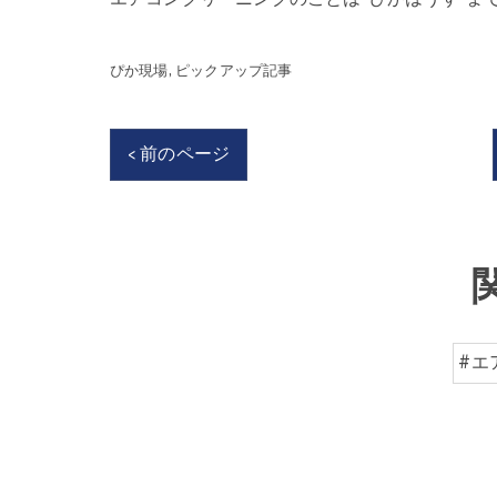
ぴか現場
ピックアップ記事
< 前のページ
#エ