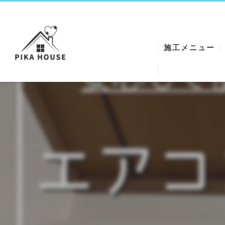
施工メニュー
ワックスクリー
エアコンクリー
シートクリーニ
ハウスクリーニ
クロスReメイク
空気清浄機クリ
石膏トラップク