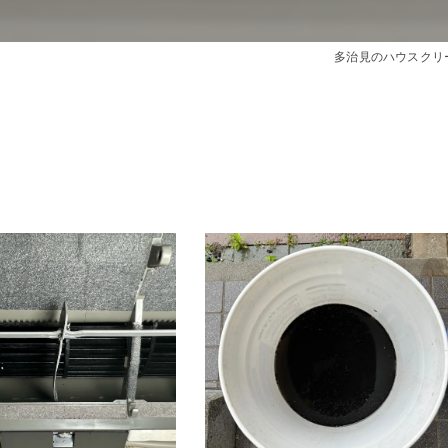
き
多治見のハウスクリ
ング
ーニング
間
目安
グ