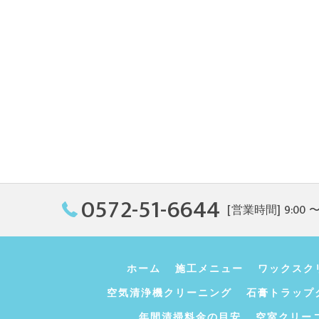
0572-51-6644
[営業時間] 9:00 〜 
ホーム
施工メニュー
ワックスク
空気清浄機クリーニング
石膏トラップ
年間清掃料金の目安
空室クリー