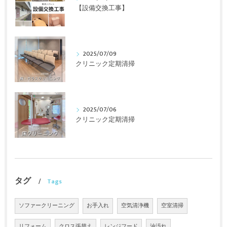
【設備交換工事】
2025/07/09
クリニック定期清掃
2025/07/06
クリニック定期清掃
タグ
Tags
ソファークリーニング
お手入れ
空気清浄機
空室清掃
リフォーム
クロス張替え
レンジフード
油汚れ