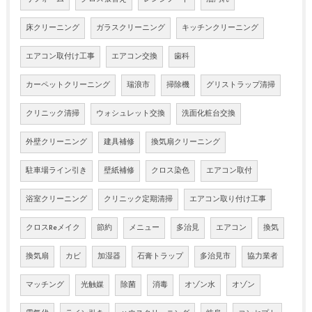
床クリーニング
ガラスクリーニング
キッチンクリーニング
エアコン取付け工事
エアコン交換
歯科
カーペットクリーニング
瑞浪市
掃除機
グリストラップ清掃
クリニック清掃
ウォシュレット交換
洗面化粧台交換
外壁クリーニング
建具補修
換気扇クリーニング
駐車場ライン引き
壁紙補修
クロス染色
エアコン取付
浴室クリーニング
クリニック定期清掃
エアコン取り付け工事
クロスReメイク
節約
メニュー
多治見
エアコン
換気
換気扇
カビ
加湿器
石膏トラップ
多治見市
協力業者
マッチング
光触媒
除菌
消毒
オゾン水
オゾン