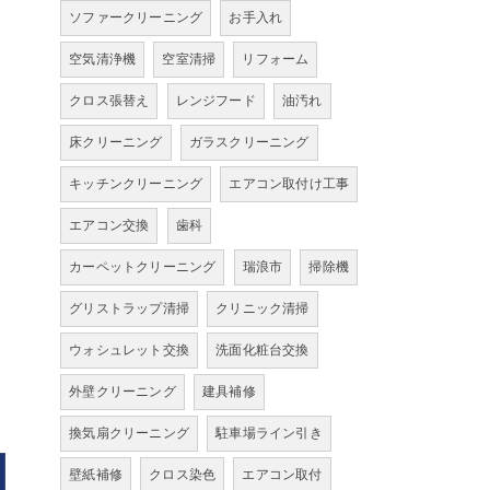
ソファークリーニング
お手入れ
空気清浄機
空室清掃
リフォーム
クロス張替え
レンジフード
油汚れ
床クリーニング
ガラスクリーニング
キッチンクリーニング
エアコン取付け工事
エアコン交換
歯科
カーペットクリーニング
瑞浪市
掃除機
グリストラップ清掃
クリニック清掃
ウォシュレット交換
洗面化粧台交換
外壁クリーニング
建具補修
換気扇クリーニング
駐車場ライン引き
壁紙補修
クロス染色
エアコン取付