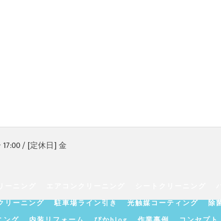
17:00 / [定休日] 金
リーニング
エアコンクリーニング
シートクリーニング
クリーニング
駐車場ライン引き
光触媒コーティング
除
ニング
内装リフォーム
ぴかblog
作業事例
コンセプト