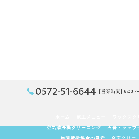
0572-51-6644
[営業時間] 9:00 〜 
ホーム
施工メニュー
ワックスク
空気清浄機クリーニング
石膏トラップ
年間清掃料金の目安
空室クリー