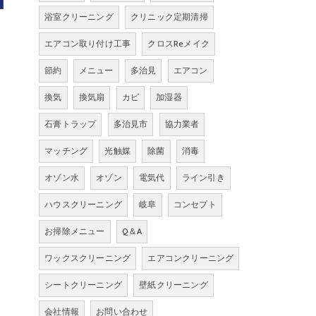
浴室クリーニング
クリニック定期清掃
エアコン取り付け工事
クロスReメイク
節約
メニュー
多治見
エアコン
換気
換気扇
カビ
加湿器
石膏トラップ
多治見市
協力業者
マッチング
光触媒
除菌
消毒
オゾン水
オゾン
電気代
ライン引き
ハウスクリーニング
岐阜
コンセプト
お掃除メニュー
Q＆A
ワックスクリーニング
エアコンクリーニング
シートクリーニング
壁紙クリーニング
会社情報
お問い合わせ