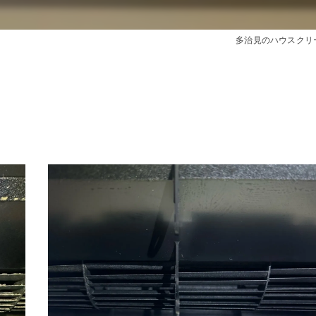
き
多治見のハウスクリ
ング
ーニング
間
目安
グ